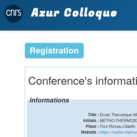
Azur Colloque
Registration
Conference's informat
Informations
Title :
Ecole Thématique M
Initials :
METHO-THERMO20
Place :
Font Romeu-Odeillo
Website :
https://metho-thermo