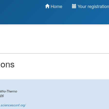
Home
Your registratio
ions
étho-Thermo
26
.sciencesconf.org/