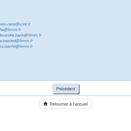
non.cens@cnrs.fr
eche@lirmm.fr
lexandre.bazin@lirmm.fr
lie.bastard@lirmm.fr
iza.laachir@lirmm.fr
Retourner à l'accueil