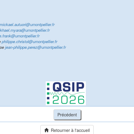
mickael.autuori@umontpellier.fr
khael.myara@umontpellier.fr
e.frank@umontpellier.fr
e
philippe.christol@umontpellier.fr
ppe
jean-philippe.perez@umontpellier.fr
Retourner à l'accueil